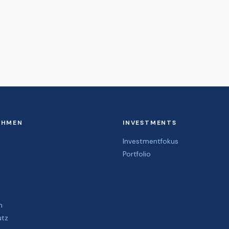
EHMEN
INVESTMENTS
Investmentfokus
Portfolio
m
utz