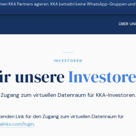
en KKA Partners agieren. KKA betreibt keine WhatsApp-Gruppen und g
ÜBER UN
INVESTOREN
ür unsere
Investor
Zugang zum virtuellen Datenraum für KKA-Investoren.
lgenden Link für den Zugang zum virtuellen Datenraum für
alinks.com/login
.