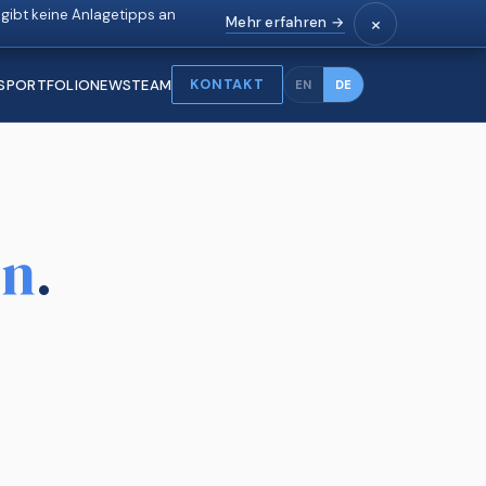
ibt keine Anlagetipps an
×
Mehr erfahren →
KONTAKT
S
PORTFOLIO
NEWS
TEAM
EN
DE
en
.