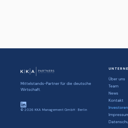
UNTERN
Über uns
Mittelstands-Partner für die deutsche
Team
Wirtschaft.
News
Kontakt
Investoren
©
2026
KKA Management GmbH · Berlin
Impressu
Datensch