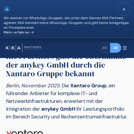
×
⚠
Wir warnen vor WhatsApp-Gruppen, die unter dem Namen KKA Partners
agieren. KKA betreibt keine WhatsApp-Gruppen und gibt keine Anlagetipps
an Privatpersonen.
Mehr erfahren →
KKA Partners gibt die Übernahme der anykey GmbH
News
›
durch…
☰
EN
DE
KKA Partners gibt die Übernahme
der anykey GmbH durch die
Xantaro Gruppe bekannt
Berlin, November 2025.
Die
Xantaro Group
, ein
führender Anbieter für komplexe IT- und
Netzwerkinfrastrukturen, erweitert mit der
Integration der
anykey GmbH
ihr Leistungsportfolio
im Bereich Security und Rechenzentrumsinfrastruktur.