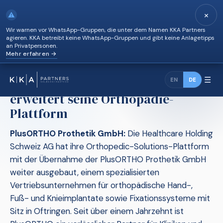
×
⚠
Wir warnen vor WhatsApp-Gruppen, die unter dem Namen KKA Partners
agieren. KKA betreibt keine WhatsApp-Gruppen und gibt keine Anlagetipps
an Privatpersonen.
Mehr erfahren →
News
›
HHS übernimmt PlusORTHO und erweitert seine…
☰
HHS übernimmt PlusORTHO und
EN
DE
erweitert seine Orthopädie-
Plattform
PlusORTHO Prothetik GmbH:
Die Healthcare Holding
Schweiz AG hat ihre Orthopedic-Solutions-Plattform
mit der Übernahme der PlusORTHO Prothetik GmbH
weiter ausgebaut, einem spezialisierten
Vertriebsunternehmen für orthopädische Hand-,
Fuß- und Knieimplantate sowie Fixationssysteme mit
Sitz in Oftringen. Seit über einem Jahrzehnt ist