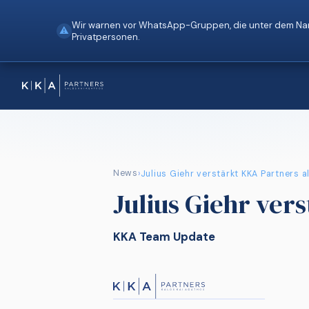
Wir warnen vor WhatsApp-Gruppen, die unter dem Nam
⚠
Privatpersonen.
News
›
Julius Giehr verstärkt KKA Partners a
Julius Giehr ver
KKA Team Update