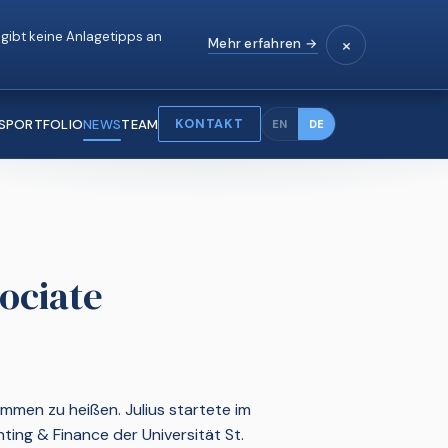
ibt keine Anlagetipps an
×
Mehr erfahren →
KONTAKT
S
PORTFOLIO
NEWS
TEAM
EN
DE
sociate
mmen zu heißen. Julius startete im
ting & Finance der Universität St.