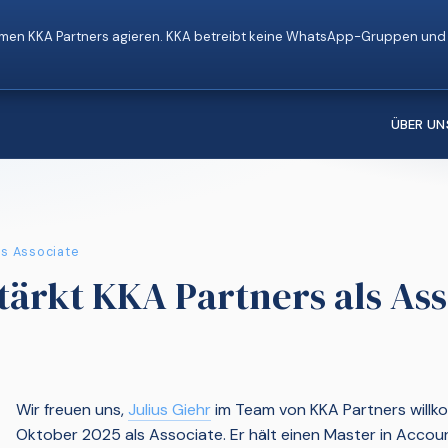
en KKA Partners agieren. KKA betreibt keine WhatsApp-Gruppen und g
ÜBER UN
ls Associate
stärkt KKA Partners als As
Wir freuen uns,
Julius Giehr
im Team von KKA Partners willko
Oktober 2025 als Associate. Er hält einen Master in Accoun