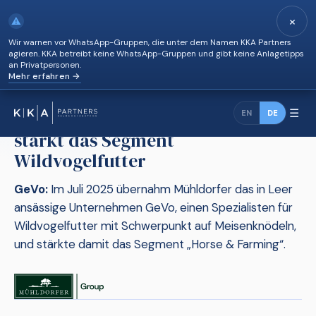
×
⚠
Wir warnen vor WhatsApp-Gruppen, die unter dem Namen KKA Partners
agieren. KKA betreibt keine WhatsApp-Gruppen und gibt keine Anlagetipps
an Privatpersonen.
Mehr erfahren →
News
›
Mühldorfer übernimmt GeVo und stärkt das Segment…
☰
Mühldorfer übernimmt GeVo und
EN
DE
stärkt das Segment
Wildvogelfutter
GeVo:
Im Juli 2025 übernahm Mühldorfer das in Leer
ansässige Unternehmen GeVo, einen Spezialisten für
Wildvogelfutter mit Schwerpunkt auf Meisenknödeln,
und stärkte damit das Segment „Horse & Farming“.