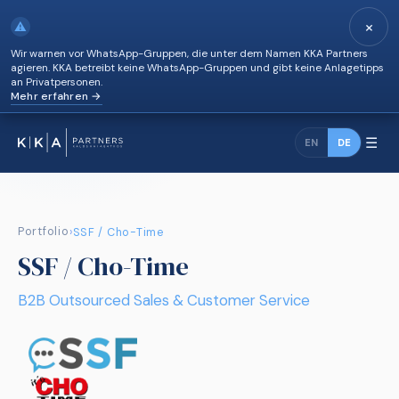
×
⚠
Wir warnen vor WhatsApp-Gruppen, die unter dem Namen KKA Partners
agieren. KKA betreibt keine WhatsApp-Gruppen und gibt keine Anlagetipps
an Privatpersonen.
Mehr erfahren →
☰
EN
DE
Portfolio
›
SSF / Cho-Time
SSF / Cho-Time
B2B Outsourced Sales & Customer Service